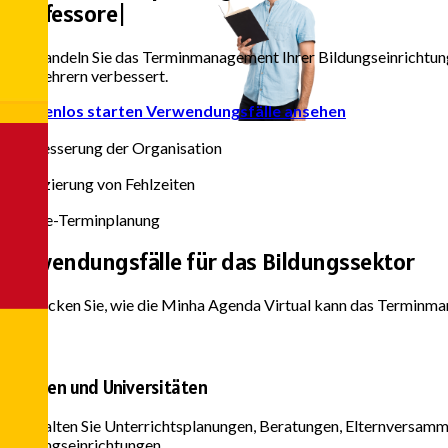
Professoren und Tut
|
Verwandeln Sie das Terminmanagement Ihrer Bildungseinrichtung.
und Lehrern verbessert.
Kostenlos starten
Verwendungsfälle ansehen
90%
Verbesserung der Organisation
75%
Reduzierung von Fehlzeiten
24/7
Online-Terminplanung
Anwendungsfälle für das
Bildungssektor
Entdecken Sie, wie die Minha Agenda Virtual kann das Terminma
Schulen und Universitäten
Verwalten Sie Unterrichtsplanungen, Beratungen, Elternversamml
Bildungseinrichtungen.