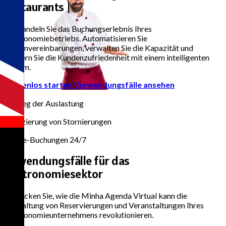
G
|
Verwandeln Sie das Buchungserlebnis Ihres
Gastronomiebetriebs. Automatisieren Sie
Terminvereinbarungen, verwalten Sie die Kapazität und
steigern Sie die Kundenzufriedenheit mit einem intelligenten
System.
Kostenlos starten
Verwendungsfälle ansehen
85%
Anstieg der Auslastung
70%
Reduzierung von Stornierungen
24/7
Online-Buchungen 24/7
Anwendungsfälle für das
Gastronomiesektor
Entdecken Sie, wie die Minha Agenda Virtual kann die
Verwaltung von Reservierungen und Veranstaltungen Ihres
Gastronomieunternehmens revolutionieren.