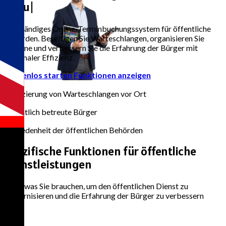
Impfkam
|
Vollständiges Online-Terminbuchungssystem für öffentliche
Behörden. Beseitigen Sie Warteschlangen, organisieren Sie
Termine und verbessern Sie die Erfahrung der Bürger mit
maximaler Effizienz.
Kostenlos starten
Funktionen anzeigen
80%
Reduzierung von Warteschlangen vor Ort
50k+
Monatlich betreute Bürger
95%
Zufriedenheit der öffentlichen Behörden
Spezifische Funktionen
für öffentliche
Dienstleistungen
Alles, was Sie brauchen, um den öffentlichen Dienst zu
modernisieren und die Erfahrung der Bürger zu verbessern