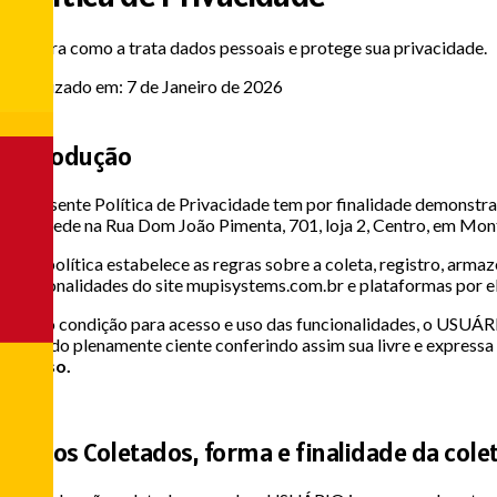
Confira como a trata dados pessoais e protege sua privacidade.
Atualizado em: 7 de Janeiro de 2026
1
Introdução
A presente Política de Privacidade tem por finalidade demonst
com sede na Rua Dom João Pimenta, 701, loja 2, Centro, em Mont
Esta política estabelece as regras sobre a coleta, registro, ar
funcionalidades do site mupisystems.com.br e plataformas por el
Como condição para acesso e uso das funcionalidades, o USUÁRIO
estando plenamente ciente conferindo assim sua livre e express
acesso.
2
Dados Coletados, forma e finalidade da cole