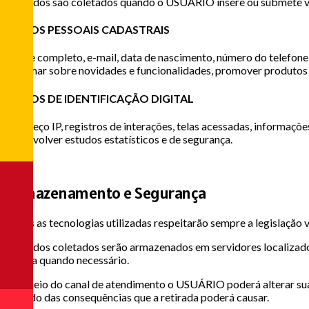
Os dados são coletados quando o USUÁRIO insere ou submete volun
DADOS PESSOAIS CADASTRAIS
Nome completo, e-mail, data de nascimento, número do telefone, e
informar sobre novidades e funcionalidades, promover produtos e
DADOS DE IDENTIFICAÇÃO DIGITAL
Endereço IP, registros de interações, telas acessadas, informações
desenvolver estudos estatísticos e de segurança.
3
Armazenamento e Segurança
Todas as tecnologias utilizadas respeitarão sempre a legislação v
Os dados coletados serão armazenados em servidores localizad
segura quando necessário.
Por meio do canal de atendimento o USUÁRIO poderá alterar sua
avisado das consequências que a retirada poderá causar.