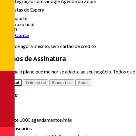
Integração com Google Agenda ou Zoom
Listas de Espera
Suporte
Sem prazo final
0,00
R$
Criar Conta
Comece agora mesmo, sem cartão de crédito
Planos de
Assinatura
Escolha o plano que melhor se adapta ao seu negócio. Todos os pl
Mensal
Trimestral
Semestral
Anual
Básico
R$ 29
/mês
Até 1000 agendamentos/mês
2 usuários