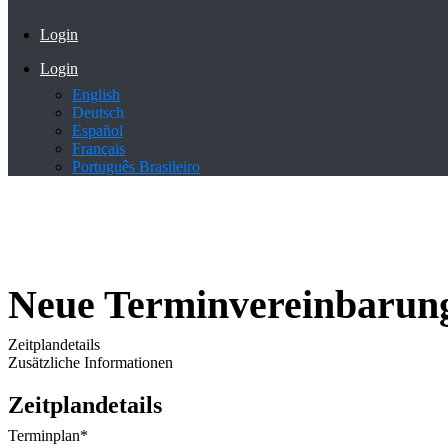
Login
Login
English
Deutsch
Español
Français
Português Brasileiro
Neue Terminvereinbarun
Zeitplandetails
Zusätzliche Informationen
Zeitplandetails
Terminplan
*