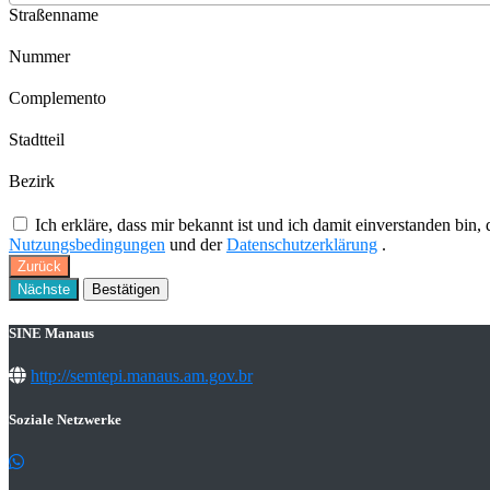
Straßenname
Nummer
Complemento
Stadtteil
Bezirk
Ich erkläre, dass mir bekannt ist und ich damit einverstanden b
Nutzungsbedingungen
und der
Datenschutzerklärung
.
Zurück
Nächste
Bestätigen
SINE Manaus
http://semtepi.manaus.am.gov.br
Soziale Netzwerke