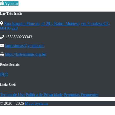
Agendar
Lar Três Irmãs
Rua Joaquim Pimenta, nº 291, Bairro Montese, em Fortaleza-CE,
60410-220
+558530233343
lartresirmas@gmail.com
https://lartresirmas.org.br/
Redes Sociais
Links Úteis
Termos de Uso
Política de Privacidade
Perguntas Frequentes
© 2020 - 2026
Mupi Systems