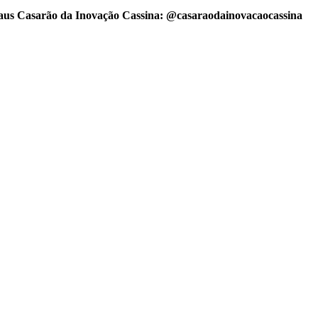
aus
Casarão da Inovação Cassina:
@casaraodainovacaocassina