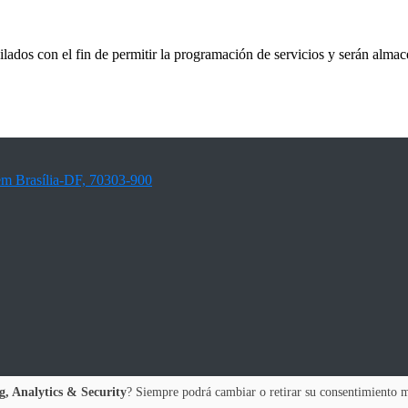
ados con el fin de permitir la programación de servicios y serán almac
 em Brasília-DF, 70303-900
, Analytics & Security
? Siempre podrá cambiar o retirar su consentimiento m