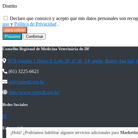
Distrito
Declaro que conozco y acepto que mis datos personales son recopil
uso
y
Política de Privacidad
.
para volver
Próximo
Confirmar
Conselho Regional de Medicina Veterinária do DF
SCS Quadra 1 Bloco E Lote 30, nº 30, 14º andar, Bairro Asa Sul,
(61) 3225-6621
pf@crmvdf.org.br
http://www.crmvdf.org.br/
Redes Sociales
Enlaces útiles
¡Hola! ¿Podríamos habilitar algunos servicios adicionales para
Marketing