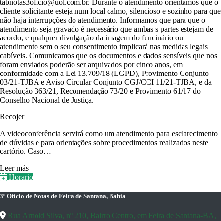
tabnotas3oficio@uol.com.br. Durante o atendimento orientamos que o
cliente solicitante esteja num local calmo, silencioso e sozinho para que
não haja interrupções do atendimento. Informamos que para que o
atendimento seja gravado é necessário que ambas s partes estejam de
acordo, e qualquer divulgação da imagem do funcinário ou
atendimento sem o seu consentimento implicará nas medidas legais
cabíveis. Comunicamos que os documentos e dados sensíveis que nos
foram enviados poderão ser arquivados por cinco anos, em
conformidade com a Lei 13.709/18 (LGPD), Provimento Conjunto
03/21-TJBA e Aviso Circular Conjunto CGJ/CCI 11/21-TJBA, e da
Resolução 363/21, Recomendação 73/20 e Provimento 61/17 do
Conselho Nacional de Justiça.
Recojer
A videoconferência servirá como um atendimento para esclarecimento
de dúvidas e para orientações sobre procedimentos realizados neste
cartório. Caso…
Leer más
Horario
3º Ofício de Notas de Feira de Santana, Bahia
Rua Arnold Silva, nº 210, Bairro Centro, em Feira de Santana-BA,