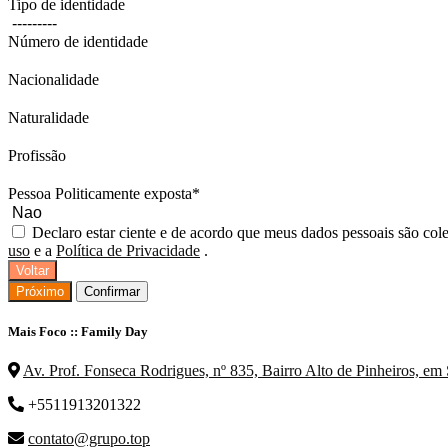
Tipo de identidade
Número de identidade
Nacionalidade
Naturalidade
Profissão
Pessoa Politicamente exposta
*
Declaro estar ciente e de acordo que meus dados pessoais são col
uso
e a
Política de Privacidade
.
Voltar
Próximo
Confirmar
Mais Foco :: Family Day
Av. Prof. Fonseca Rodrigues, nº 835, Bairro Alto de Pinheiros, e
+5511913201322
contato@grupo.top